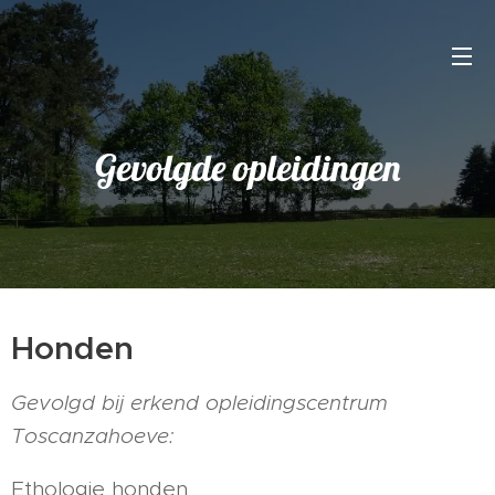
Gevolgde opleidingen
Honden
Gevolgd bij erkend opleidingscentrum
Toscanzahoeve:
Ethologie honden